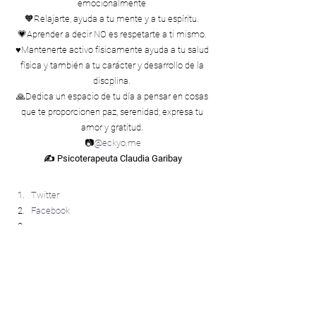
emocionalmente 
🧡Relajarte, ayuda a tu mente y a tu espíritu. 
💗Aprender a decir NO es respetarte a ti mismo. 
♥️Mantenerte activo físicamente ayuda a tu salud 
física y también a tu carácter y desarrollo de la 
discplina. 
🙏Dedica un espacio de tu día a pensar en cosas 
que te proporcionen paz, serenidad; expresa tu 
amor y gratitud. 
📷
@eckyo.me
✍ Psicoterapeuta Claudia Garibay
Compártelo:
Twitter
Facebook
#Amorpropio
Amor Propio