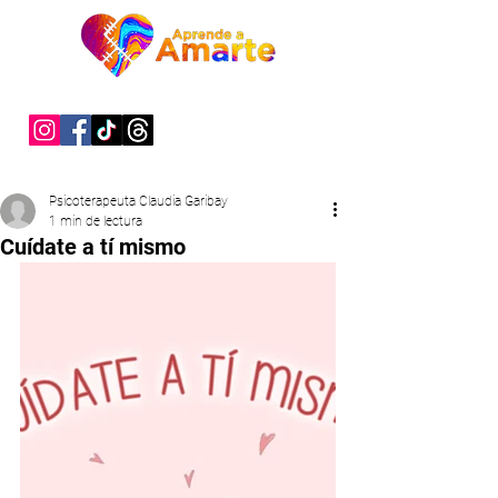
"Sanar es un acto de valentía"
Psicoterapeuta Claudia Garibay
1 min de lectura
Cuídate a tí mismo