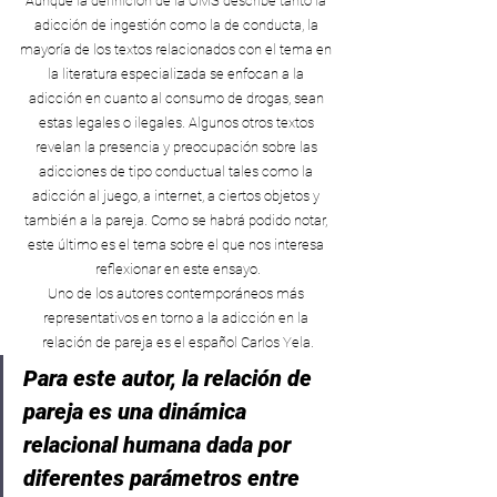
Aunque la definición de la OMS describe tanto la 
adicción de ingestión como la de conducta, la 
mayoría de los textos relacionados con el tema en 
la literatura especializada se enfocan a la 
adicción en cuanto al consumo de drogas, sean 
estas legales o ilegales. Algunos otros textos 
revelan la presencia y preocupación sobre las 
adicciones de tipo conductual tales como la 
adicción al juego, a internet, a ciertos objetos y 
también a la pareja. Como se habrá podido notar, 
este último es el tema sobre el que nos interesa 
reflexionar en este ensayo.
Uno de los autores contemporáneos más 
representativos en torno a la adicción en la 
relación de pareja es el español Carlos Yela.
Para este autor, la relación de 
pareja es una dinámica 
relacional humana dada por 
diferentes parámetros entre 