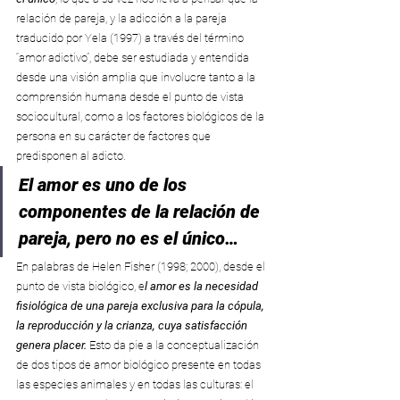
relación de pareja, y la adicción a la pareja 
traducido por Yela (1997) a través del término 
“amor adictivo”, debe ser estudiada y entendida 
desde una visión amplia que involucre tanto a la 
comprensión humana desde el punto de vista 
sociocultural, como a los factores biológicos de la 
persona en su carácter de factores que 
predisponen al adicto.
El amor es uno de los 
componentes de la relación de 
pareja, pero no es el único…
En palabras de Helen Fisher (1998; 2000), desde el 
punto de vista biológico, e
l amor es la necesidad 
fisiológica de una pareja exclusiva para la cópula, 
la reproducción y la crianza, cuya satisfacción 
genera placer.
 Esto da pie a la conceptualización 
de dos tipos de amor biológico presente en todas 
las especies animales y en todas las culturas: el 