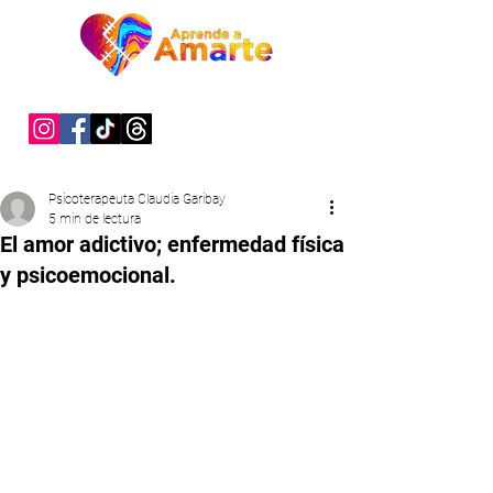
"Sanar es un acto de valentía"
Psicoterapeuta Claudia Garibay
5 min de lectura
El amor adictivo; enfermedad física
y psicoemocional.