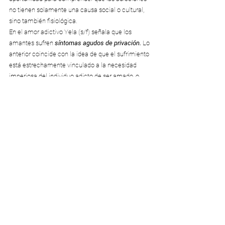
no tienen solamente una causa social o cultural, 
sino también fisiológica.
En el amor adictivo Yela (s/f) señala que los 
amantes sufren 
síntomas agudos de privación.
 Lo 
anterior coincide con la idea de que el sufrimiento 
está estrechamente vinculado a la necesidad 
imperiosa del individuo adicto de ser amado, o 
dicho en otras palabras: de recibir o procurarse 
afecto.
En ese sentido, la persona adicta al amor tiene un 
vacío afectivo y ve a su pareja como el objeto que 
llena ese vacío, generando así en la mayoría de 
las ocasiones una dependencia emocional que 
conlleva a comportamientos y pensamientos 
obsesivos en los que la presencia del desasosiego, 
la angustia, la desesperación y la pérdida de 
interés en actividades donde no esté presente 
el/la amado/a.
La persona adicta al amor tiene 