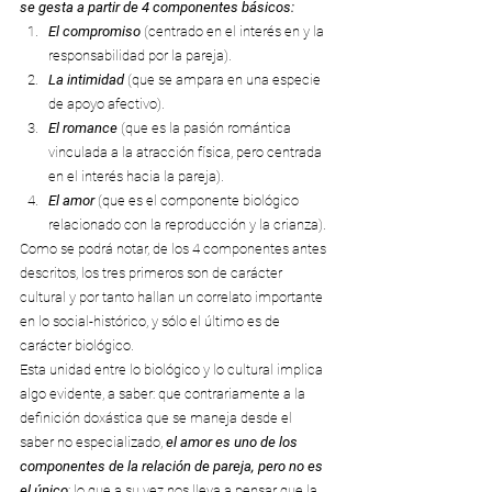
se gesta a partir de 4 componentes básicos:
El compromiso
 (centrado en el interés en y la 
responsabilidad por la pareja).
La intimidad
 (que se ampara en una especie 
de apoyo afectivo).
El romance
 (que es la pasión romántica 
vinculada a la atracción física, pero centrada 
en el interés hacia la pareja).
El amor
 (que es el componente biológico 
relacionado con la reproducción y la crianza).
Como se podrá notar, de los 4 componentes antes 
descritos, los tres primeros son de carácter 
cultural y por tanto hallan un correlato importante 
en lo social-histórico, y sólo el último es de 
carácter biológico.
Esta unidad entre lo biológico y lo cultural implica 
algo evidente, a saber: que contrariamente a la 
definición doxástica que se maneja desde el 
saber no especializado, 
el amor es uno de los 
componentes de la relación de pareja, pero no es 
el único
; lo que a su vez nos lleva a pensar que la 