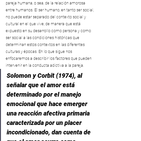
pareja humana, o sea, de la relación amorosa 
entre humanos. El ser humano, en tanto ser social, 
no puede estar separado del contexto social y 
cultural en el que vive, de manera que está 
expuesto en su desarrollo como persona y como 
ser social a las condiciones históricas que 
determinan estos contextos en las diferentes 
culturas y épocas. En lo que sigue nos 
enfocaremos a describir los factores que pueden 
intervenir en la conducta adictiva a la pareja.
Solomon y Corbit (1974), al 
señalar que el amor está 
determinado por el manejo 
emocional que hace emerger 
una reacción afectiva primaria 
caracterizada por un placer 
incondicionado, dan cuenta de 