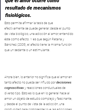
que el amor ocurre como 
resultado de mecanismos 
fisiológicos. 
Esto permite afirmar la tesis de que 
efectivamente se puede generar, desde el punto 
de vista biológico, una adicción al amor, entendido 
éste como afecto. Y es que según Retana y 
Sánchez (2005), el afecto tiene la misma función 
que un sedante o un estimulante.
Ahora bien, lo anterior no significa que el amor en 
tanto afecto no pueda ser influido por 
decisiones 
cognoscitivas
 y reacciones conductuales de 
diverso tipo. Esto es lo que en lo general hace al 
amor un objeto de estudio complejo y fascinante, 
y desde el punto de vista de la adicción, una 
oportunidad para comprender que las adicciones 