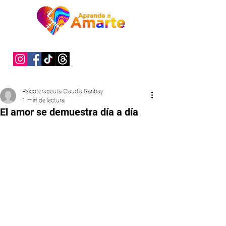
"Sanar es un acto de valentía"
Psicoterapeuta Claudia Garibay
1 min de lectura
El amor se demuestra día a día