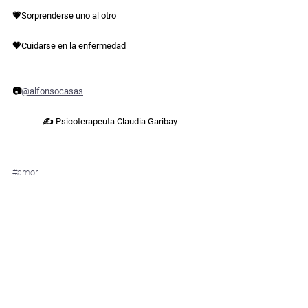
💗Sorprenderse uno al otro
💗Cuidarse en la enfermedad
📷
@alfonsocasas
✍ Psicoterapeuta Claudia Garibay
Compártelo:
#amor
Sanar