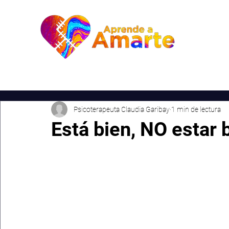
Inic
Psicoterapeuta Claudia Garibay
1 min de lectura
Está bien, NO estar 