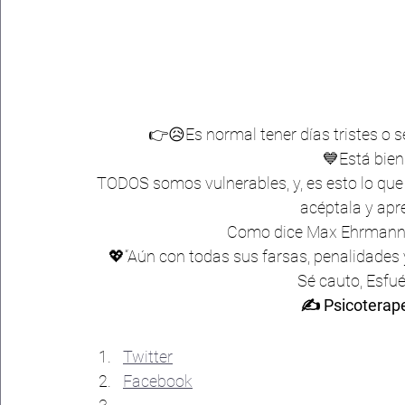
👉😥Es normal tener días tristes o s
💙Está bien
TODOS somos vulnerables, y, es esto lo que
acéptala y apre
Como dice Max Ehrmann en
💖“Aún con todas sus farsas, penalidades 
Sé cauto, Esfuér
✍ Psicoterape
Compártelo:
Twitter
Facebook