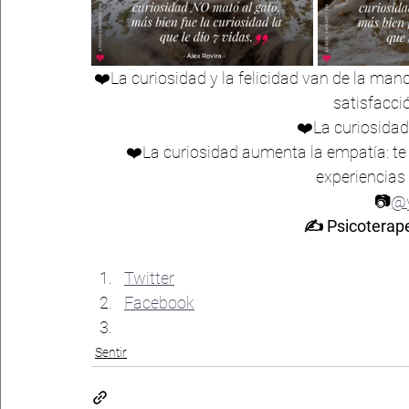
❤️La curiosidad y la felicidad van de la man
satisfacció
❤️La curiosidad
❤️La curiosidad aumenta la empatía: te
experiencias 
📷
@
✍ Psicoterape
Compártelo:
Twitter
Facebook
Sentir