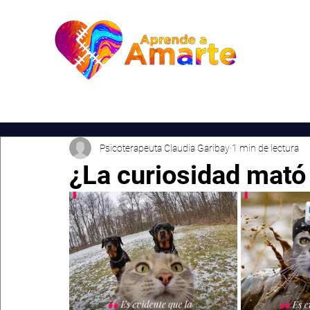
Inic
Psicoterapeuta Claudia Garibay
1 min de lectura
¿La curiosidad mató 