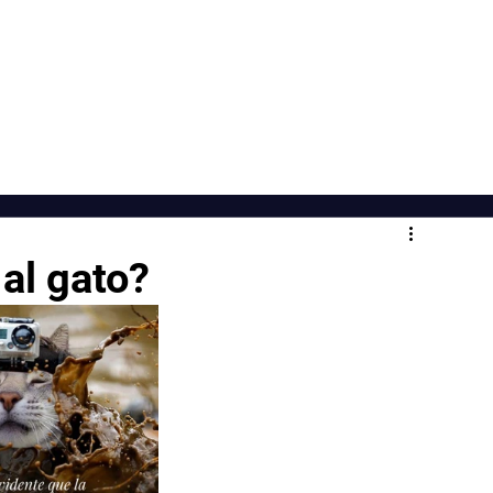
"Sanar es un acto de valentía"
io
Acerca de
Libro
Bl
al gato?