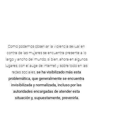
Como podemos observar la violencia sexual en 
contra de las mujeres se encuentra presente a lo 
largo y ancho del mundo; si bien, ahora en algunos 
lugares, con el auge de internet y sobre todo en las 
redes sociales, 
se ha visibilizado más esta 
problemática, que generalmente se encuentra 
invisibilizada y normalizada, incluso por las 
autoridades encargadas de atender esta 
situación y, supuestamente, prevenirla.
Algunos autores y autoras, 
provenientes de diferentes 
disciplinas, como la 
antropología, la psicología e 