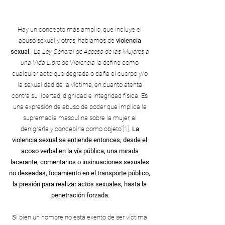
Hay un concepto más amplio, que incluye el 
abuso sexual y otros, hablamos de 
violencia 
sexual
. 
La 
Ley General de Acceso de las Mujeres a 
una Vida Libre de Violencia
 la define como 
cualquier acto que degrada o daña el cuerpo y/o 
la sexualidad de la víctima, en cuanto atenta 
contra su libertad, dignidad e integridad física. Es 
una expresión de abuso de poder que implica la 
supremacía masculina sobre la mujer, al 
denigrarla y concebirla como objeto”
[1]
. 
La 
violencia sexual se entiende entonces, desde el 
acoso verbal en la vía pública, una mirada 
lacerante, comentarios o insinuaciones sexuales 
no deseadas, tocamiento en el transporte público, 
la presión para realizar actos sexuales, hasta la 
penetración forzada.
Si bien un hombre no está exento de ser víctima 