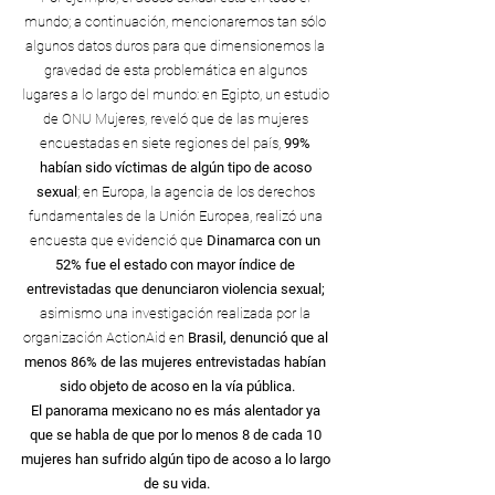
mundo; a continuación, mencionaremos tan sólo 
algunos datos duros para que dimensionemos la 
gravedad de esta problemática en algunos 
lugares a lo largo del mundo: en Egipto, un estudio 
de ONU Mujeres, reveló que de las mujeres 
encuestadas en siete regiones del país,
 99% 
habían sido víctimas de algún tipo de acoso 
sexual
; en Europa, la agencia de los derechos 
fundamentales de la Unión Europea, realizó una 
encuesta que evidenció que 
Dinamarca con un 
52% fue el estado con mayor índice de 
entrevistadas que denunciaron violencia sexual;
asimismo una investigación realizada por la 
organización ActionAid en 
Brasil, denunció que al 
menos 86% de las mujeres entrevistadas habían 
sido objeto de acoso en la vía pública.
El panorama mexicano no es más alentador ya 
que se habla de que por lo menos 8 de cada 10 
mujeres han sufrido algún tipo de acoso a lo largo 
de su vida.