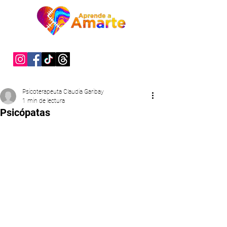
"Sanar es un acto de valentía"
Psicoterapeuta Claudia Garibay
1 min de lectura
Psicópatas