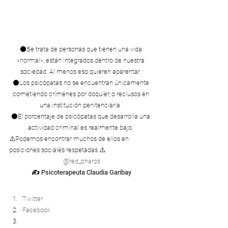
⚫Se trata de personas que tienen una vida 
«normal», están integrados dentro de nuestra 
sociedad. Al menos eso quieren aparentar. 
⚫Los psicópatas no se encuentran únicamente 
cometiendo crímenes por doquier, o reclusos en 
una institución penitenciaria. 
⚫El porcentaje de psicópatas que desarrolla una 
actividad criminal es realmente bajo. 
⚠️Podemos encontrar muchos de ellos en 
posiciones sociales respetadas.⚠️ 
@red_pharos
✍ Psicoterapeuta Claudia Garibay
Compártelo:
Twitter
Facebook