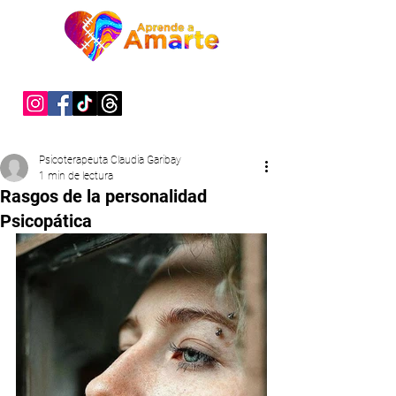
"Sanar es un acto de valentía"
Psicoterapeuta Claudia Garibay
1 min de lectura
Rasgos de la personalidad
Psicopática