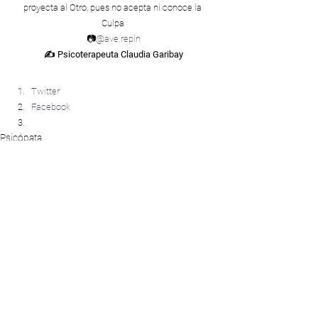
proyecta al Otro, pues no acepta ni conoce la 
Culpa 
📷
@ave.repin
✍ Psicoterapeuta Claudia Garibay
Compártelo:
Twitter
Facebook
Psicópata
Comentarios