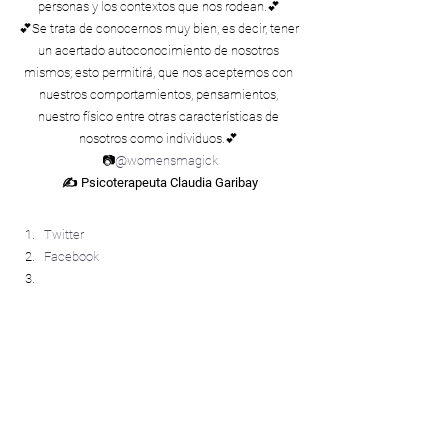
personas y los contextos que nos rodean.💕 
💕Se trata de conocernos muy bien, es decir, tener 
un acertado autoconocimiento de nosotros 
mismos; esto permitirá, que nos aceptemos con 
nuestros comportamientos, pensamientos, 
nuestro físico entre otras características de 
nosotros como individuos.💕 
📷
@womensmagick
✍ Psicoterapeuta Claudia Garibay
Compártelo:
Twitter
Facebook
#Amorpropio
Amor Propio