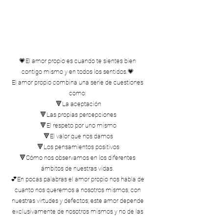
💗El amor propio es cuando te sientes bien 
contigo mismo y en todos los sentidos.💗 
El amor propio combina una serie de cuestiones 
como: 
🔻La aceptación
🔻Las propias percepciones
🔻El respeto por uno mismo
🔻El valor que nos damos
🔻Los pensamientos positivos
🔻Cómo nos observamos en los diferentes 
ámbitos de nuestras vidas. 
💕En pocas palabras el amor propio nos habla de 
cuanto nos queremos a nosotros mismos, con 
nuestras virtudes y defectos; este amor depende 
exclusivamente de nosotros mismos y no de las 