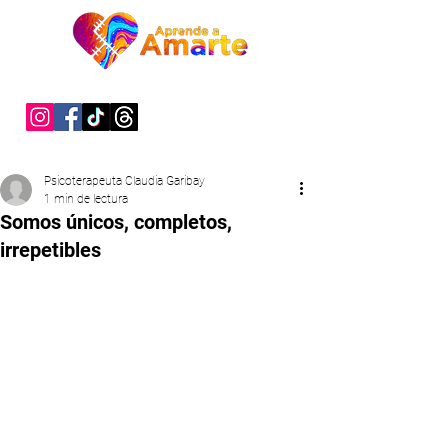
"Sanar es un acto de valentía"
Psicoterapeuta Claudia Garibay
1 min de lectura
Somos únicos, completos,
irrepetibles