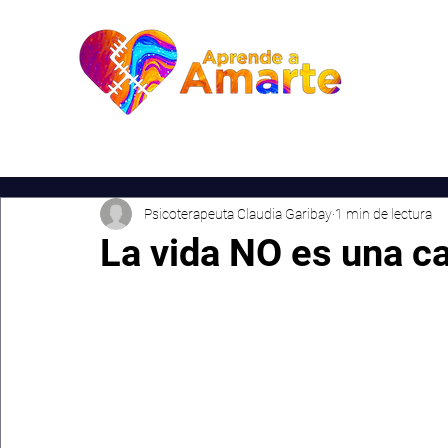
Inic
Psicoterapeuta Claudia Garibay
1 min de lectura
La vida NO es una ca