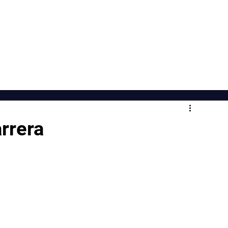
"Sanar es un acto de valentía"
io
Acerca de
Libro
Bl
rrera