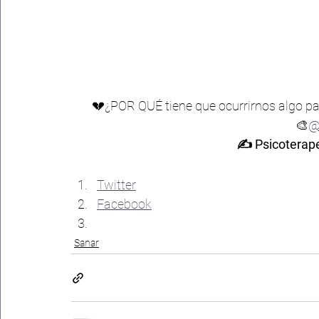
💔¿POR QUÉ tiene que ocurrirnos algo par
🎨
@
✍ Psicoterape
Compártelo:
Twitter
Facebook
Sanar