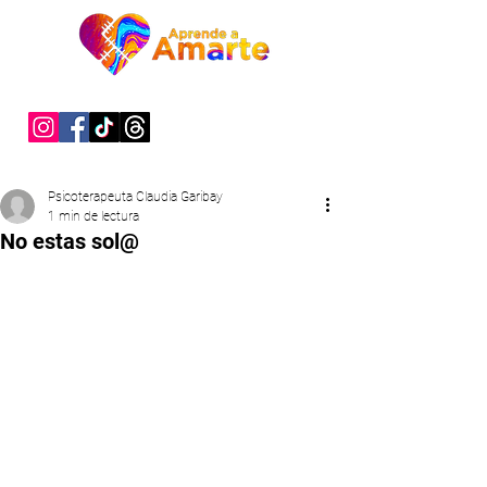
"Sanar es un acto de valentía"
Psicoterapeuta Claudia Garibay
1 min de lectura
No estas sol@