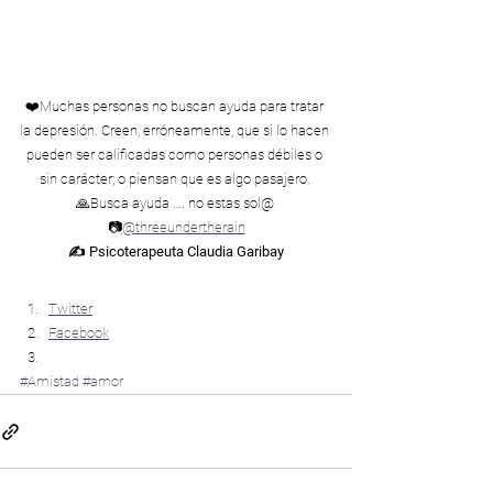
❤️Muchas personas no buscan ayuda para tratar 
la depresión. Creen, erróneamente, que si lo hacen 
pueden ser calificadas como personas débiles o 
sin carácter; o piensan que es algo pasajero. 
🙏Busca ayuda …. no estas sol@ 
📷
@threeundertherain
✍ Psicoterapeuta Claudia Garibay
Compártelo:
Twitter
Facebook
#Amistad
#amor