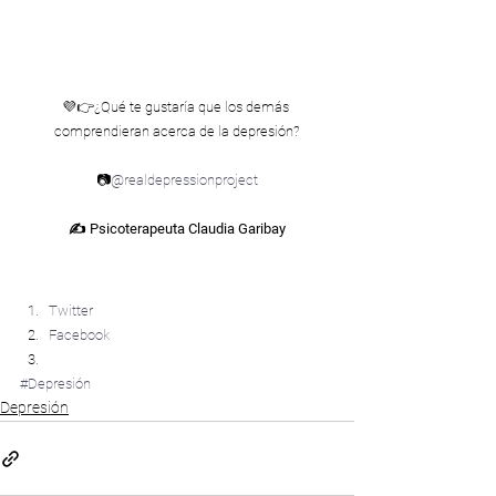
💜👉¿Qué te gustaría que los demás 
comprendieran acerca de la depresión?
📷
@realdepressionproject
✍ Psicoterapeuta Claudia Garibay
Compártelo:
Twitter
Facebook
#Depresión
Depresión