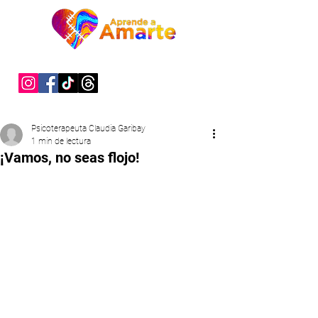
"Sanar es un acto de valentía"
Psicoterapeuta Claudia Garibay
1 min de lectura
¡Vamos, no seas flojo!