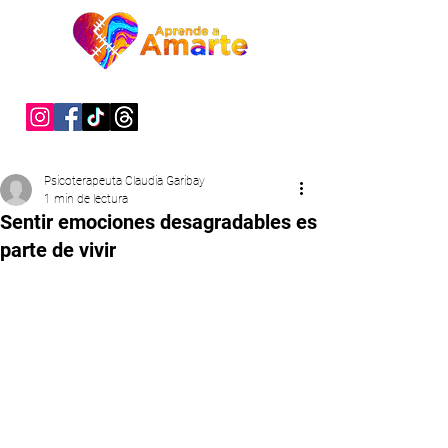
"Sanar es un acto de valentía"
Psicoterapeuta Claudia Garibay
1 min de lectura
Sentir emociones desagradables es
parte de vivir