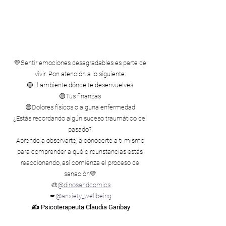
💛Sentir emociones desagradables es parte de 
vivir. Pon atención a lo siguiente: 
🟡El ambiente dónde te desenvuelves 
🟡Tus finanzas 
🟡Dolores físicos o alguna enfermedad 
¿Estás recordando algún suceso traumático del 
pasado? 
Aprende a observarte, a conocerte a ti mismo 
para comprender a qué circunstancias estás 
reaccionando, así comienza el proceso de 
sanación💛 
🎨
@dinosandcomics
✒
@anxiety_wellbeing
✍ Psicoterapeuta Claudia Garibay
Compártelo: