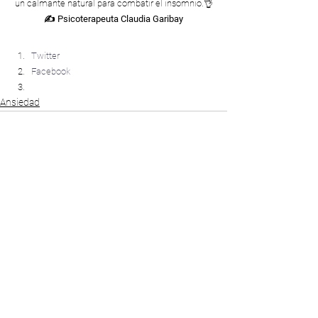
un calmante natural para combatir el insomnio.👌
✍ Psicoterapeuta Claudia Garibay
Compártelo:
Twitter
Facebook
Ansiedad
Comentarios
Escribir un comentario...