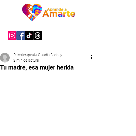
"Sanar es un acto de valentía"
Psicoterapeuta Claudia Garibay
2 min de lectura
Tu madre, esa mujer herida