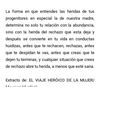
La forma en que entiendes las heridas de tus 
progenitores en especial la de nuestra madre, 
determina no solo tu relación con la abundancia, 
sino con la herida del rechazo que esta deja y 
después se convierte en tu vida en conductas 
huidizas, antes que te rechacen, rechazas, antes 
que te despidan te vas, antes que creas que te 
dejen tu terminas, y cualquier situación que crees 
de rechazo abre tu herida, a menos que esté sana.
Extracto de: EL VIAJE HERÓICO DE LA MUJER/ 
Maureen Murdock
📷
@fansy_kids
✍ Psicoterapeuta Claudia Garibay
Compárte