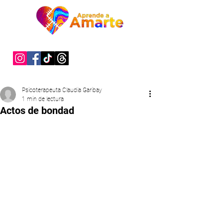
"Sanar es un acto de valentía"
Psicoterapeuta Claudia Garibay
1 min de lectura
Actos de bondad