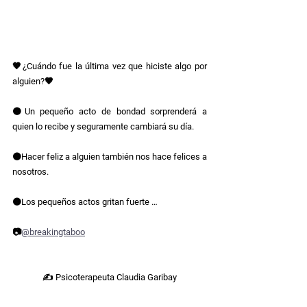
🤎¿Cuándo fue la última vez que hiciste algo por 
alguien?🤎
🟤Un pequeño acto de bondad sorprenderá a 
quien lo recibe y seguramente cambiará su día.
🟤Hacer feliz a alguien también nos hace felices a 
nosotros.
🟤Los pequeños actos gritan fuerte …
📷
@breakingtaboo
✍ Psicoterapeuta Claudia Garibay