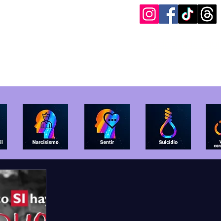
Pide ayuda aquí
og
Entrevistas