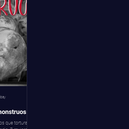
ibay
monstruos
s que torturan,