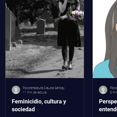
Psicoterapeuta Claudia Garibay
Psico
11 min de lectura
3 min
Feminicidio, cultura y
Perspe
sociedad
entende