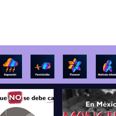
"Sanar es un acto de valentía"
io
Acerca de
Libro
Bl