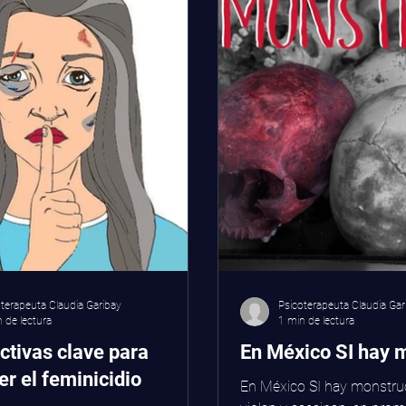
terapeuta Claudia Garibay
Psicoterapeuta Claudia Gar
 de lectura
1 min de lectura
ctivas clave para
En México SI hay 
r el feminicidio
En México SI hay monstruo