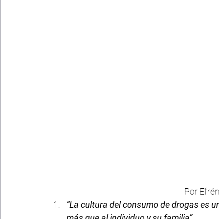
Por Efrén
“La cultura del consumo de drogas es 
más que al individuo y su familia”.