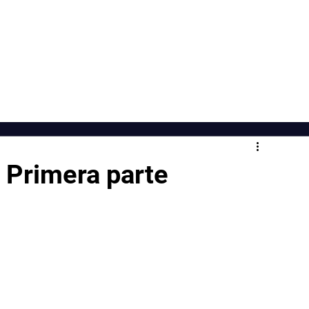
"Sanar es un acto de valentía"
io
Acerca de
Libro
Bl
. Primera parte