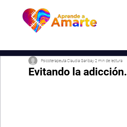
Inic
Psicoterapeuta Claudia Garibay
2 min de lectura
Evitando la adicción