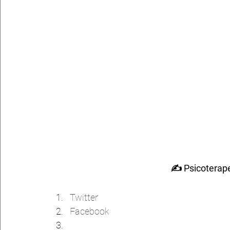
✍ Psicoterape
Compártelo:
Twitter
Facebook