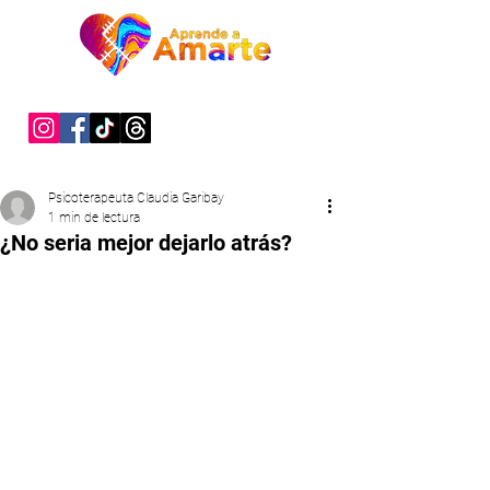
"Sanar es un acto de valentía"
Psicoterapeuta Claudia Garibay
1 min de lectura
¿No seria mejor dejarlo atrás?