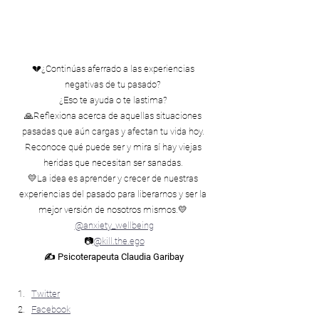
💔¿Continúas aferrado a las experiencias 
negativas de tu pasado? 
¿Eso te ayuda o te lastima? 
🙏Reflexiona acerca de aquellas situaciones 
pasadas que aún cargas y afectan tu vida hoy. 
Reconoce qué puede ser y mira sí hay viejas 
heridas que necesitan ser sanadas. 
💛La idea es aprender y crecer de nuestras 
experiencias del pasado para liberarnos y ser la 
mejor versión de nosotros mismos.💛 
@anxiety_wellbeing
📷
@kill.the.ego
✍ Psicoterapeuta Claudia Garibay
Compártelo:
Twitter
Facebook